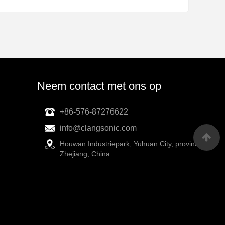
Neem contact met ons op
+86-576-87276622
info@clangsonic.com
Houwan Industriepark, Yuhuan City, provincie
Zhejiang, China