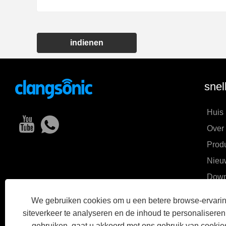
indienen
snel
Huis
Over
Prod
Nieu
Down
Aanv
We gebruiken cookies om u een betere browse-ervaring
Neem
siteverkeer te analyseren en de inhoud te personaliseren.
gebruiken, gaat u akkoord met ons gebruik van cookie