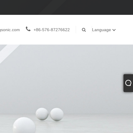
gsonic.com
+86-576-87276622
Language