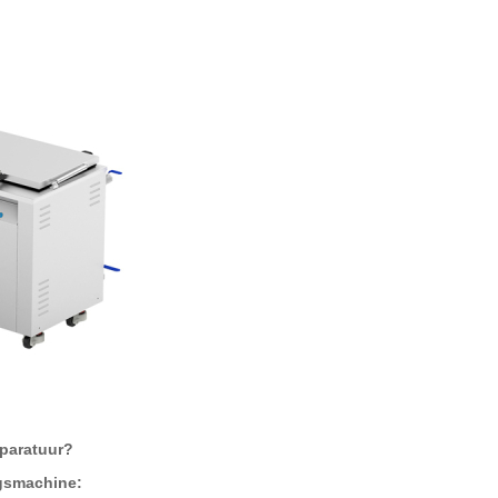
pparatuur?
ngsmachine: