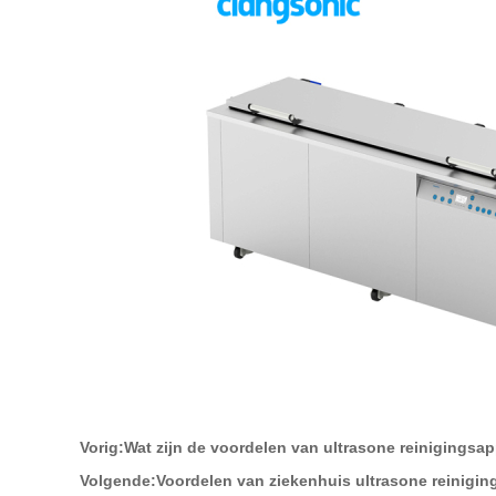
Vorig:
Wat zijn de voordelen van ultrasone reinigingsa
Volgende:
Voordelen van ziekenhuis ultrasone reinigi