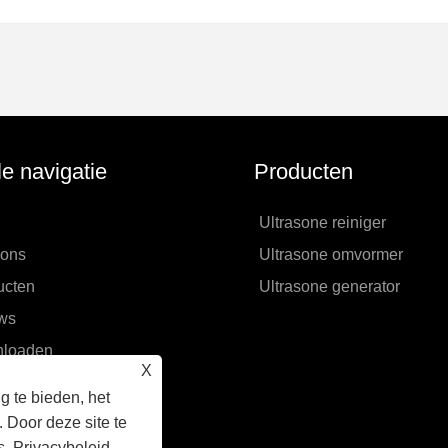
le navigatie
Producten
Ultrasone reiniger
 ons
Ultrasone omvormer
ucten
Ultrasone generator
ws
loaden
X
raag verzenden
 te bieden, het
 contact met ons op
 Door deze site te
s.
Privacybeleid